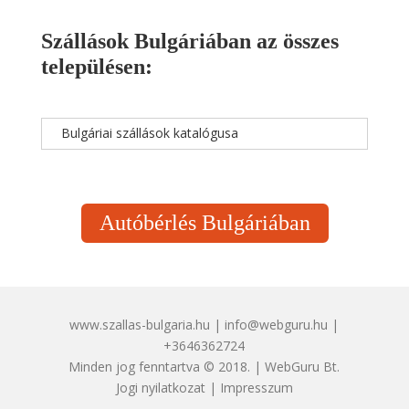
Szállások Bulgáriában az összes
településen:
Bulgáriai szállások katalógusa
Autóbérlés Bulgáriában
www.szallas-bulgaria.hu | info@webguru.hu |
+3646362724
Minden jog fenntartva © 2018. | WebGuru Bt.
Jogi nyilatkozat
|
Impresszum