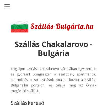
☰
Főoldal
Szállások
-
Szállásinfo.eu
Szállás Chakalarovo -
Repülőjegy
Bulgária
pénzvisszatérítéssel
Autóbérlés
-
Foglaljon szállást Chakalarovo városában egyszerűen
Discover
és gyorsan! Böngésszen a szállodák, apartmanok,
Cars
panziók és olcsó szállások kínálata között a Szállás-
Bulgária.hu portálon, és találja meg az Önnek
Transzfer
megfelelő szállást.
-
Kiwi
Szálláskereső
Taxi