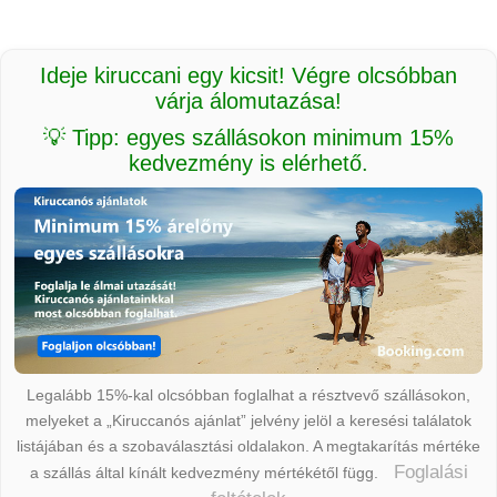
Ideje kiruccani egy kicsit! Végre olcsóbban
várja álomutazása!
💡 Tipp: egyes szállásokon minimum 15%
kedvezmény is elérhető.
Legalább 15%-kal olcsóbban foglalhat a résztvevő szállásokon,
melyeket a „Kiruccanós ajánlat” jelvény jelöl a keresési találatok
listájában és a szobaválasztási oldalakon. A megtakarítás mértéke
Foglalási
a szállás által kínált kedvezmény mértékétől függ.