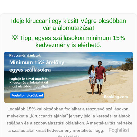
Ideje kiruccani egy kicsit! Végre olcsóbban
várja álomutazása!
💡 Tipp: egyes szállásokon minimum 15%
kedvezmény is elérhető.
Legalább 15%-kal olcsóbban foglalhat a résztvevő szállásokon,
melyeket a „Kiruccanós ajánlat” jelvény jelöl a keresési találatok
listájában és a szobaválasztási oldalakon. A megtakarítás mértéke
Foglalási
a szállás által kínált kedvezmény mértékétől függ.