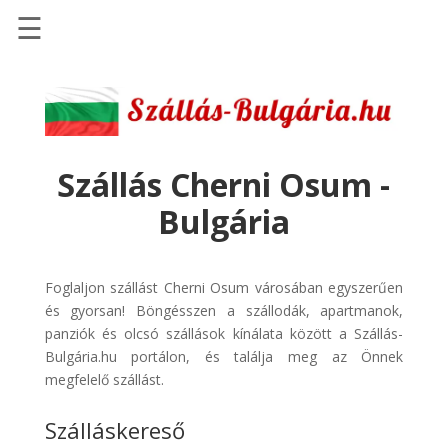
☰
Főoldal
Szállások
-
Szállásinfo.eu
Szállás Cherni Osum -
Repülőjegy
Bulgária
pénzvisszatérítéssel
Autóbérlés
-
Foglaljon szállást Cherni Osum városában egyszerűen
Discover
és gyorsan! Böngésszen a szállodák, apartmanok,
Cars
panziók és olcsó szállások kínálata között a Szállás-
Bulgária.hu portálon, és találja meg az Önnek
Transzfer
megfelelő szállást.
-
Kiwi
Szálláskereső
Taxi