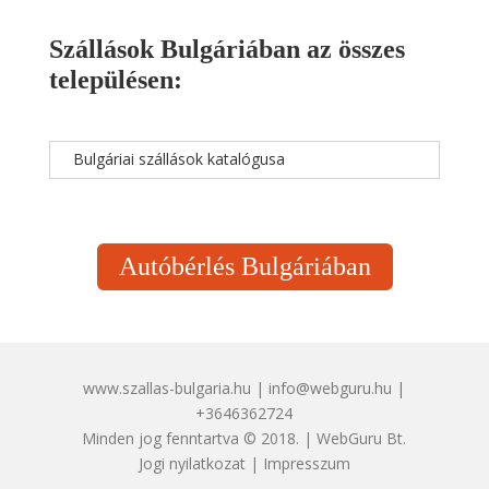
Szállások Bulgáriában az összes
településen:
Bulgáriai szállások katalógusa
Autóbérlés Bulgáriában
www.szallas-bulgaria.hu | info@webguru.hu |
+3646362724
Minden jog fenntartva © 2018. | WebGuru Bt.
Jogi nyilatkozat
|
Impresszum