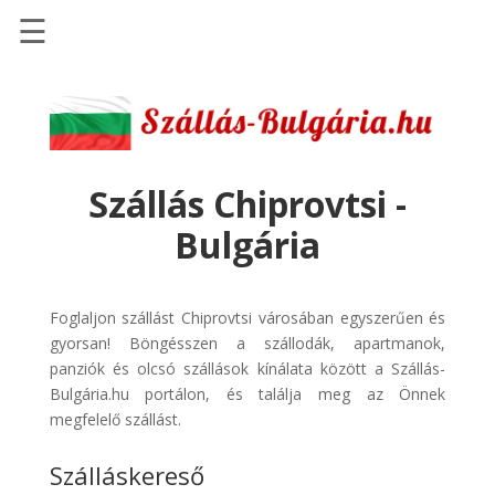
☰
Főoldal
Szállások
-
Szállásinfo.eu
Szállás Chiprovtsi -
Repülőjegy
Bulgária
pénzvisszatérítéssel
Autóbérlés
-
Foglaljon szállást Chiprovtsi városában egyszerűen és
Discover
gyorsan! Böngésszen a szállodák, apartmanok,
Cars
panziók és olcsó szállások kínálata között a Szállás-
Bulgária.hu portálon, és találja meg az Önnek
Transzfer
megfelelő szállást.
-
Kiwi
Szálláskereső
Taxi