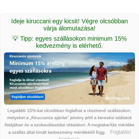
Ideje kiruccani egy kicsit! Végre olcsóbban
várja álomutazása!
💡 Tipp: egyes szállásokon minimum 15%
kedvezmény is elérhető.
Legalább 15%-kal olcsóbban foglalhat a résztvevő szállásokon,
melyeket a „Kiruccanós ajánlat” jelvény jelöl a keresési találatok
listájában és a szobaválasztási oldalakon. A megtakarítás mértéke
Foglalási
a szállás által kínált kedvezmény mértékétől függ.