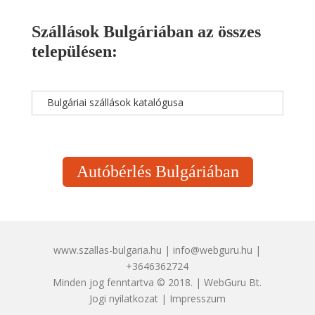
Szállások Bulgáriában az összes
településen:
Bulgáriai szállások katalógusa
Autóbérlés Bulgáriában
www.szallas-bulgaria.hu | info@webguru.hu |
+3646362724
Minden jog fenntartva © 2018. | WebGuru Bt.
Jogi nyilatkozat
|
Impresszum