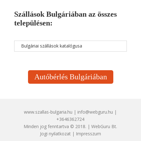
Szállások Bulgáriában az összes
településen:
Bulgáriai szállások katalógusa
Autóbérlés Bulgáriában
www.szallas-bulgaria.hu | info@webguru.hu |
+3646362724
Minden jog fenntartva © 2018. | WebGuru Bt.
Jogi nyilatkozat
|
Impresszum