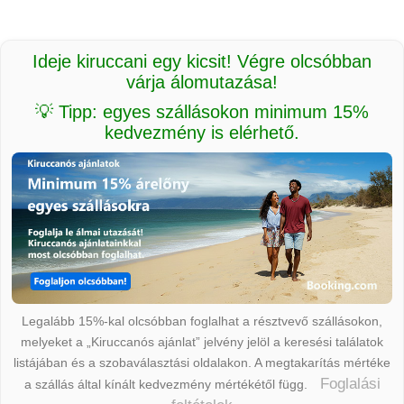
Ideje kiruccani egy kicsit! Végre olcsóbban
várja álomutazása!
💡 Tipp: egyes szállásokon minimum 15%
kedvezmény is elérhető.
Legalább 15%-kal olcsóbban foglalhat a résztvevő szállásokon,
melyeket a „Kiruccanós ajánlat” jelvény jelöl a keresési találatok
listájában és a szobaválasztási oldalakon. A megtakarítás mértéke
Foglalási
a szállás által kínált kedvezmény mértékétől függ.