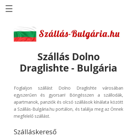
☰
Főoldal
Szállások
-
Szállásinfo.eu
Szállás Dolno
Repülőjegy
Draglishte - Bulgária
pénzvisszatérítéssel
Autóbérlés
-
Foglaljon szállást Dolno Draglishte városában
Discover
egyszerűen és gyorsan! Böngésszen a szállodák,
Cars
apartmanok, panziók és olcsó szállások kínálata között
a Szállás-Bulgária.hu portálon, és találja meg az Önnek
Transzfer
megfelelő szállást.
-
Kiwi
Szálláskereső
Taxi