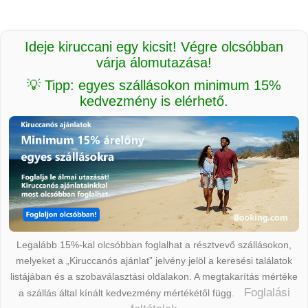
Ideje kiruccani egy kicsit! Végre olcsóbban
várja álomutazása!
💡 Tipp: egyes szállásokon minimum 15%
kedvezmény is elérhető.
Legalább 15%-kal olcsóbban foglalhat a résztvevő szállásokon,
melyeket a „Kiruccanós ajánlat” jelvény jelöl a keresési találatok
listájában és a szobaválasztási oldalakon. A megtakarítás mértéke
Foglalási
a szállás által kínált kedvezmény mértékétől függ.