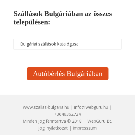
Szállások Bulgáriában az összes
településen:
Bulgáriai szállások katalógusa
Autóbérlés Bulgáriában
www.szallas-bulgaria.hu | info@webguru.hu |
+3646362724
Minden jog fenntartva © 2018. | WebGuru Bt.
Jogi nyilatkozat
|
Impresszum