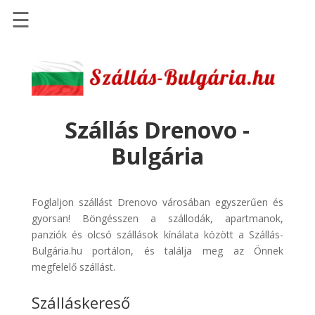
☰
Főoldal
Szállások
-
Szállásinfo.eu
Szállás Drenovo -
Repülőjegy
Bulgária
pénzvisszatérítéssel
Autóbérlés
-
Foglaljon szállást Drenovo városában egyszerűen és
Discover
gyorsan! Böngésszen a szállodák, apartmanok,
Cars
panziók és olcsó szállások kínálata között a Szállás-
Bulgária.hu portálon, és találja meg az Önnek
Transzfer
megfelelő szállást.
-
Kiwi
Szálláskereső
Taxi