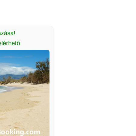
azása!
lérhető.