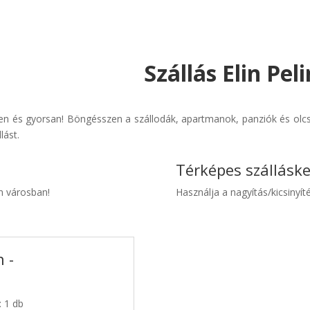
Szállás Elin Pel
űen és gyorsan! Böngésszen a szállodák, apartmanok, panziók és olcsó
lást.
Térképes szállásk
in városban!
Használja a nagyítás/kicsinyíté
n -
: 1 db