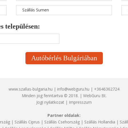
Szállás Sumen
s településen:
Autóbérlés Bulgáriában
www.szallas-bulgaria.hu | info@webguru.hu | +3646362724
Minden jog fenntartva © 2018. | WebGuru Bt.
Jogi nyilatkozat
|
Impresszum
Partner oldalak:
rszág
|
Szállás Ciprus
|
Szállás Csehország
|
Szállás Hollandia
|
Szál