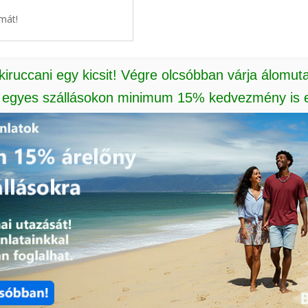
mát!
 kiruccani egy kicsit! Végre olcsóbban várja álomut
: egyes szállásokon minimum 15% kedvezmény is e