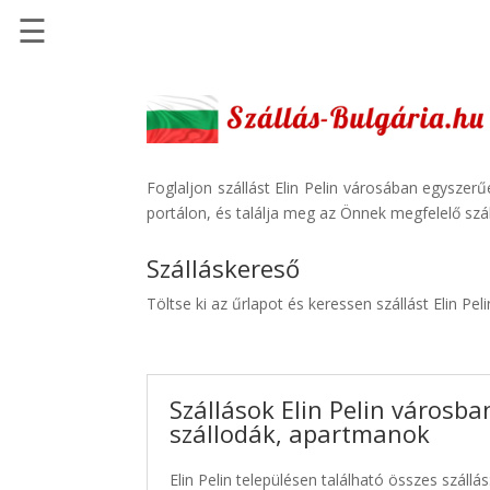
☰
Főoldal
Szállások
-
Szállásinfo.eu
Foglaljon szállást Elin Pelin városában egyszer
portálon, és találja meg az Önnek megfelelő szál
Repülőjegy
pénzvisszatérítéssel
Szálláskereső
Autóbérlés
Töltse ki az űrlapot és keressen szállást Elin Pel
-
Discover
Cars
Szállások Elin Pelin városba
Transzfer
szállodák, apartmanok
-
Kiwi
Elin Pelin településen található összes szállás
Taxi