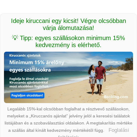
Ideje kiruccani egy kicsit! Végre olcsóbban
várja álomutazása!
💡 Tipp: egyes szállásokon minimum 15%
kedvezmény is elérhető.
Legalább 15%-kal olcsóbban foglalhat a résztvevő szállásokon,
melyeket a „Kiruccanós ajánlat” jelvény jelöl a keresési találatok
listájában és a szobaválasztási oldalakon. A megtakarítás mértéke
Foglalási
a szállás által kínált kedvezmény mértékétől függ.