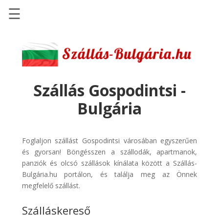
☰
Főoldal
Szállások
-
Szállásinfo.eu
Szállás Gospodintsi -
Repülőjegy
Bulgária
pénzvisszatérítéssel
Autóbérlés
-
Foglaljon szállást Gospodintsi városában egyszerűen
Discover
és gyorsan! Böngésszen a szállodák, apartmanok,
Cars
panziók és olcsó szállások kínálata között a Szállás-
Bulgária.hu portálon, és találja meg az Önnek
Transzfer
megfelelő szállást.
-
Kiwi
Szálláskereső
Taxi