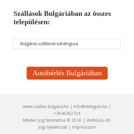
Szállások Bulgáriában az összes
településen:
Bulgáriai szállások katalógusa
Autóbérlés Bulgáriában
www.szallas-bulgaria.hu | info@webguru.hu |
+3646362724
Minden jog fenntartva © 2018. | WebGuru Bt.
Jogi nyilatkozat
|
Impresszum