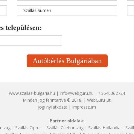
Szállás Sumen
s településen:
Autóbérlés Bulgáriában
www.szallas-bulgaria.hu | info@webguru.hu | +3646362724
Minden jog fenntartva © 2018. | WebGuru Bt.
Jogi nyilatkozat
|
Impresszum
Partner oldalak:
rszág
|
Szállás Ciprus
|
Szállás Csehország
|
Szállás Hollandia
|
Szál