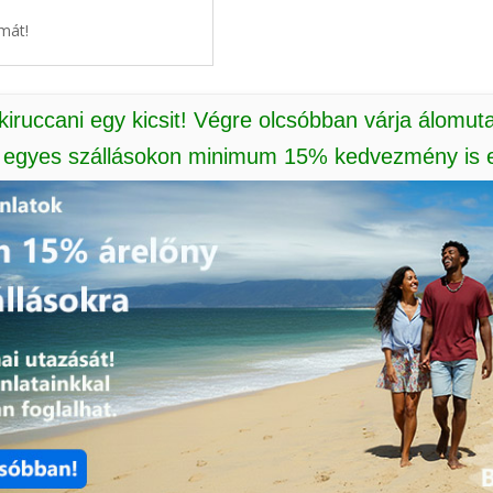
mát!
 kiruccani egy kicsit! Végre olcsóbban várja álomut
: egyes szállásokon minimum 15% kedvezmény is e