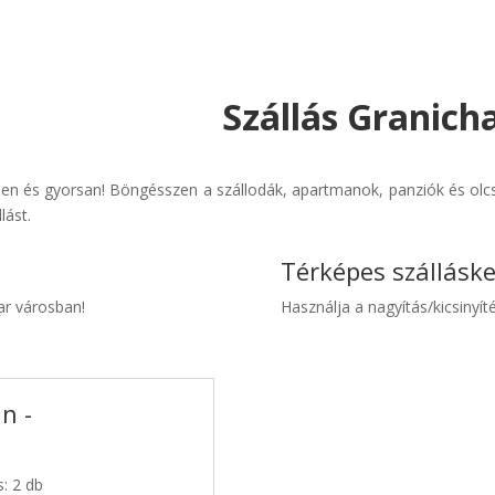
Szállás Granicha
en és gyorsan! Böngésszen a szállodák, apartmanok, panziók és olcsó
lást.
Térképes szállásk
har városban!
Használja a nagyítás/kicsinyíté
n -
s: 2 db