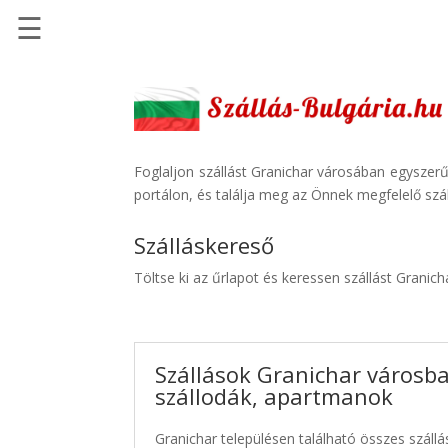
☰
Főoldal
Szállások
-
Szállásinfo.eu
Foglaljon szállást Granichar városában egyszerű
portálon, és találja meg az Önnek megfelelő szál
Repülőjegy
pénzvisszatérítéssel
Szálláskereső
Autóbérlés
Töltse ki az űrlapot és keressen szállást Granic
-
Discover
Cars
Szállások Granichar városba
Transzfer
szállodák, apartmanok
-
Kiwi
Granichar településen található összes szállá
Taxi