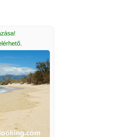
azása!
lérhető.