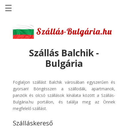
☰
Főoldal
Szállások
-
Szállásinfo.eu
Szállás Balchik -
Repülőjegy
Bulgária
pénzvisszatérítéssel
Autóbérlés
-
Foglaljon szállást Balchik városában egyszerűen és
Discover
gyorsan! Böngésszen a szállodák, apartmanok,
Cars
panziók és olcsó szállások kínálata között a Szállás-
Bulgária.hu portálon, és találja meg az Önnek
Transzfer
megfelelő szállást.
-
Kiwi
Szálláskereső
Taxi