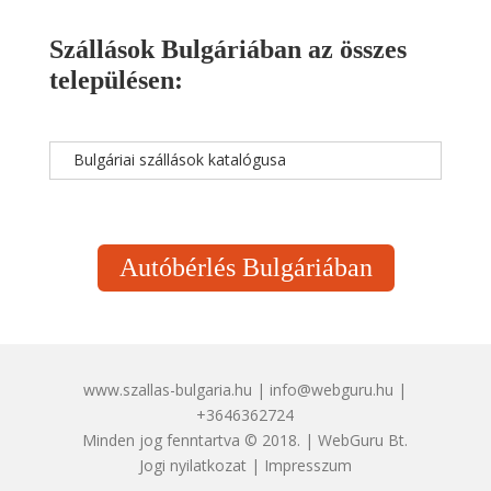
Szállások Bulgáriában az összes
településen:
Bulgáriai szállások katalógusa
Autóbérlés Bulgáriában
www.szallas-bulgaria.hu | info@webguru.hu |
+3646362724
Minden jog fenntartva © 2018. | WebGuru Bt.
Jogi nyilatkozat
|
Impresszum