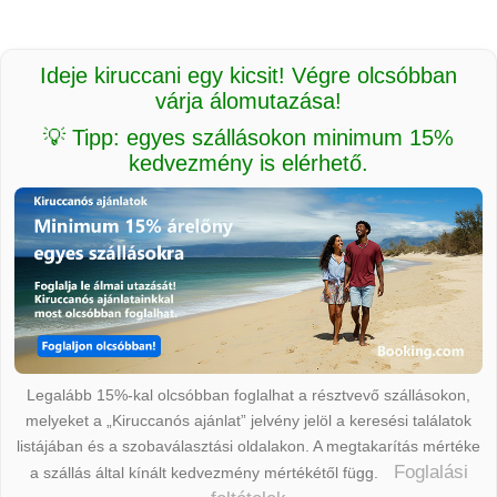
Ideje kiruccani egy kicsit! Végre olcsóbban
várja álomutazása!
💡 Tipp: egyes szállásokon minimum 15%
kedvezmény is elérhető.
Legalább 15%-kal olcsóbban foglalhat a résztvevő szállásokon,
melyeket a „Kiruccanós ajánlat” jelvény jelöl a keresési találatok
listájában és a szobaválasztási oldalakon. A megtakarítás mértéke
Foglalási
a szállás által kínált kedvezmény mértékétől függ.