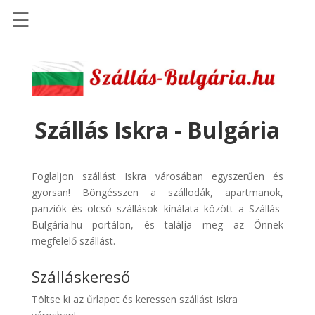
☰
Főoldal
Szállások
-
Szállásinfo.eu
Szállás Iskra - Bulgária
Repülőjegy
pénzvisszatérítéssel
Foglaljon szállást Iskra városában egyszerűen és
Autóbérlés
gyorsan! Böngésszen a szállodák, apartmanok,
-
panziók és olcsó szállások kínálata között a Szállás-
Discover
Bulgária.hu portálon, és találja meg az Önnek
Cars
megfelelő szállást.
Transzfer
Szálláskereső
-
Kiwi
Töltse ki az űrlapot és keressen szállást Iskra
Taxi