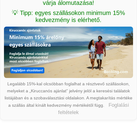
várja álomutazása!
💡 Tipp: egyes szállásokon minimum 15%
kedvezmény is elérhető.
Legalább 15%-kal olcsóbban foglalhat a résztvevő szállásokon,
melyeket a „Kiruccanós ajánlat” jelvény jelöl a keresési találatok
listájában és a szobaválasztási oldalakon. A megtakarítás mértéke
Foglalási
a szállás által kínált kedvezmény mértékétől függ.
feltételek