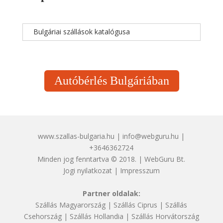
Bulgáriai szállások katalógusa
Autóbérlés Bulgáriában
www.szallas-bulgaria.hu | info@webguru.hu |
+3646362724
Minden jog fenntartva © 2018. | WebGuru Bt.
Jogi nyilatkozat
|
Impresszum
Partner oldalak:
Szállás Magyarország
|
Szállás Ciprus
|
Szállás
Csehország
|
Szállás Hollandia
|
Szállás Horvátország