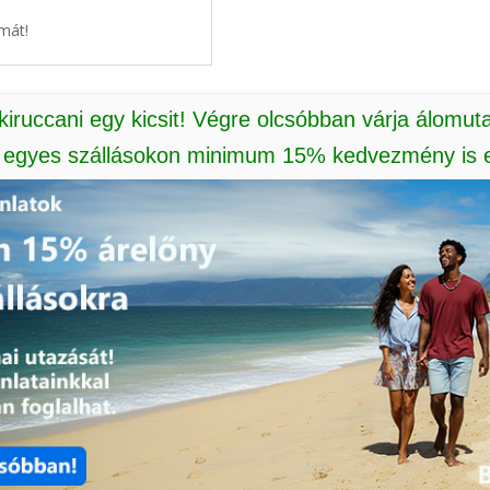
mát!
 kiruccani egy kicsit! Végre olcsóbban várja álomut
: egyes szállásokon minimum 15% kedvezmény is e