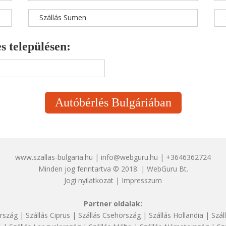
Szállás Sumen
s településen:
Autóbérlés Bulgáriában
www.szallas-bulgaria.hu | info@webguru.hu | +3646362724
Minden jog fenntartva © 2018. | WebGuru Bt.
Jogi nyilatkozat
|
Impresszum
Partner oldalak:
rszág
|
Szállás Ciprus
|
Szállás Csehország
|
Szállás Hollandia
|
Szál