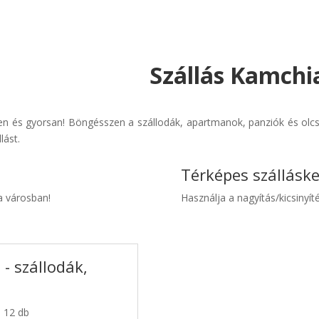
Szállás Kamchia
n és gyorsan! Böngésszen a szállodák, apartmanok, panziók és olcsó 
lást.
Térképes szállásk
a városban!
Használja a nagyítás/kicsinyíté
- szállodák,
: 12 db