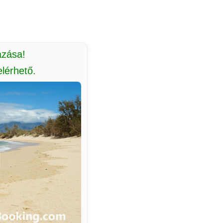
azása!
lérhető.