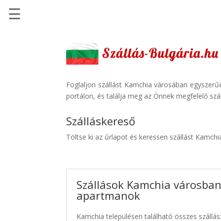
☰
Főoldal
Szállások
-
Szállásinfo.eu
Foglaljon szállást Kamchia városában egyszerűe
portálon, és találja meg az Önnek megfelelő szál
Repülőjegy
pénzvisszatérítéssel
Szálláskereső
Autóbérlés
Töltse ki az űrlapot és keressen szállást Kamchi
-
Discover
Cars
Szállások Kamchia városban 
Transzfer
apartmanok
-
Kiwi
Kamchia településen található összes szállás
Taxi