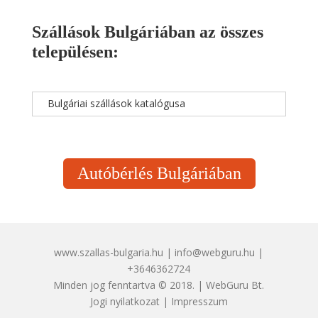
Szállások Bulgáriában az összes
településen:
Bulgáriai szállások katalógusa
Autóbérlés Bulgáriában
www.szallas-bulgaria.hu | info@webguru.hu |
+3646362724
Minden jog fenntartva © 2018. | WebGuru Bt.
Jogi nyilatkozat
|
Impresszum