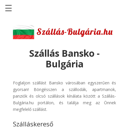
☰
Főoldal
Szállások
-
Szállásinfo.eu
Szállás Bansko -
Repülőjegy
Bulgária
pénzvisszatérítéssel
Autóbérlés
-
Foglaljon szállást Bansko városában egyszerűen és
Discover
gyorsan! Böngésszen a szállodák, apartmanok,
Cars
panziók és olcsó szállások kínálata között a Szállás-
Bulgária.hu portálon, és találja meg az Önnek
Transzfer
megfelelő szállást.
-
Kiwi
Szálláskereső
Taxi