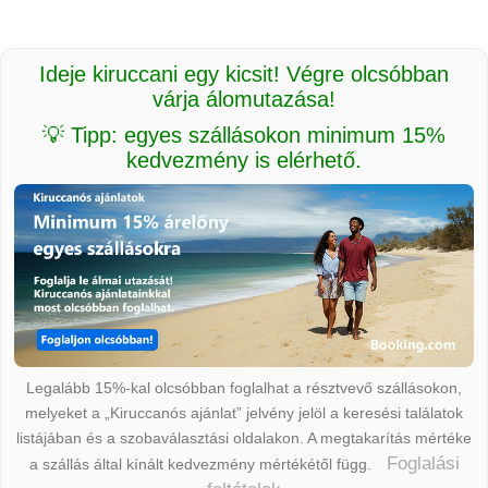
Ideje kiruccani egy kicsit! Végre olcsóbban
várja álomutazása!
💡 Tipp: egyes szállásokon minimum 15%
kedvezmény is elérhető.
Legalább 15%-kal olcsóbban foglalhat a résztvevő szállásokon,
melyeket a „Kiruccanós ajánlat” jelvény jelöl a keresési találatok
listájában és a szobaválasztási oldalakon. A megtakarítás mértéke
Foglalási
a szállás által kínált kedvezmény mértékétől függ.