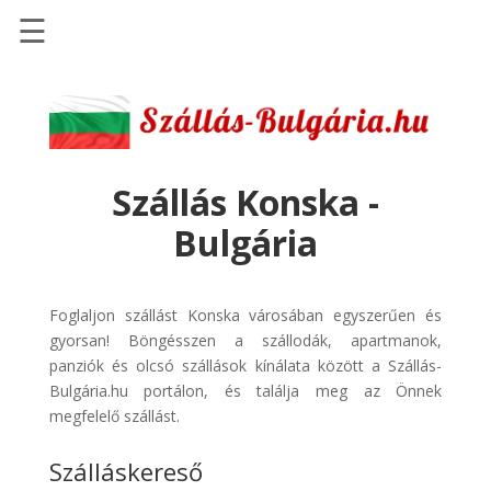
☰
Főoldal
Szállások
-
Szállásinfo.eu
Szállás Konska -
Repülőjegy
Bulgária
pénzvisszatérítéssel
Autóbérlés
-
Foglaljon szállást Konska városában egyszerűen és
Discover
gyorsan! Böngésszen a szállodák, apartmanok,
Cars
panziók és olcsó szállások kínálata között a Szállás-
Bulgária.hu portálon, és találja meg az Önnek
Transzfer
megfelelő szállást.
-
Kiwi
Szálláskereső
Taxi