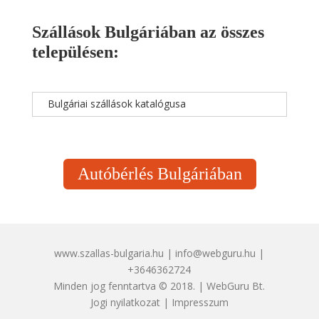
Szállások Bulgáriában az összes
településen:
Bulgáriai szállások katalógusa
Autóbérlés Bulgáriában
www.szallas-bulgaria.hu | info@webguru.hu |
+3646362724
Minden jog fenntartva © 2018. | WebGuru Bt.
Jogi nyilatkozat
|
Impresszum