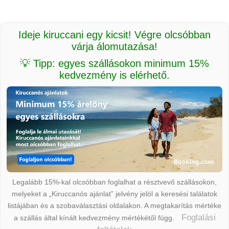
Ideje kiruccani egy kicsit! Végre olcsóbban
várja álomutazása!
💡 Tipp: egyes szállásokon minimum 15%
kedvezmény is elérhető.
Legalább 15%-kal olcsóbban foglalhat a résztvevő szállásokon,
melyeket a „Kiruccanós ajánlat” jelvény jelöl a keresési találatok
listájában és a szobaválasztási oldalakon. A megtakarítás mértéke
Foglalási
a szállás által kínált kedvezmény mértékétől függ.