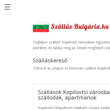
☰
Főoldal
Szállások
-
Szállásinfo.eu
Foglaljon szállást Kopilovtsi városában egyszer
portálon, és találja meg az Önnek megfelelő szál
Repülőjegy
pénzvisszatérítéssel
Szálláskereső
Autóbérlés
Töltse ki az űrlapot és keressen szállást Kopilov
-
Discover
Cars
Szállások Kopilovtsi városba
Transzfer
szállodák, apartmanok
-
Kiwi
Kopilovtsi településen található összes szállá
Taxi