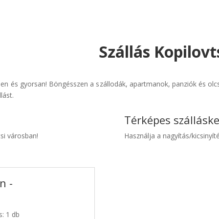
Szállás Kopilovt
űen és gyorsan! Böngésszen a szállodák, apartmanok, panziók és olcsó
lást.
Térképes szállásk
tsi városban!
Használja a nagyítás/kicsinyíté
n -
s: 1 db