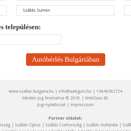
Szállás Sumen
s településen:
Autóbérlés Bulgáriában
www.szallas-bulgaria.hu | info@webguru.hu | +3646362724
Minden jog fenntartva © 2018. | WebGuru Bt.
Jogi nyilatkozat
|
Impresszum
Partner oldalak:
rszág
|
Szállás Ciprus
|
Szállás Csehország
|
Szállás Hollandia
|
Szál