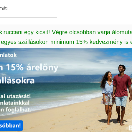
mát!
 kiruccani egy kicsit! Végre olcsóbban várja álomut
: egyes szállásokon minimum 15% kedvezmény is e