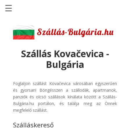
☰
Főoldal
Szállások
-
Szállásinfo.eu
Szállás Kovačevica -
Repülőjegy
Bulgária
pénzvisszatérítéssel
Autóbérlés
-
Foglaljon szállást Kovačevica városában egyszerűen
Discover
és gyorsan! Böngésszen a szállodák, apartmanok,
Cars
panziók és olcsó szállások kínálata között a Szállás-
Bulgária.hu portálon, és találja meg az Önnek
Transzfer
megfelelő szállást.
-
Kiwi
Szálláskereső
Taxi