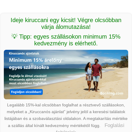
Ideje kiruccani egy kicsit! Végre olcsóbban
várja álomutazása!
💡 Tipp: egyes szállásokon minimum 15%
kedvezmény is elérhető.
Legalább 15%-kal olcsóbban foglalhat a résztvevő szállásokon,
melyeket a „Kiruccanós ajánlat” jelvény jelöl a keresési találatok
listájában és a szobaválasztási oldalakon. A megtakarítás mértéke
Foglalási
a szállás által kínált kedvezmény mértékétől függ.