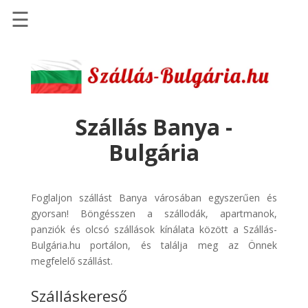
☰
Főoldal
Szállások
-
Szállásinfo.eu
Szállás Banya -
Repülőjegy
Bulgária
pénzvisszatérítéssel
Autóbérlés
-
Foglaljon szállást Banya városában egyszerűen és
Discover
gyorsan! Böngésszen a szállodák, apartmanok,
Cars
panziók és olcsó szállások kínálata között a Szállás-
Bulgária.hu portálon, és találja meg az Önnek
Transzfer
megfelelő szállást.
-
Kiwi
Szálláskereső
Taxi