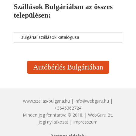
Szállások Bulgáriában az összes
településen:
Bulgáriai szállások katalógusa
Autóbérlés Bulgáriában
www.szallas-bulgaria.hu | info@webguru.hu |
+3646362724
Minden jog fenntartva © 2018. | WebGuru Bt.
Jogi nyilatkozat
|
Impresszum
Partner oldalak: