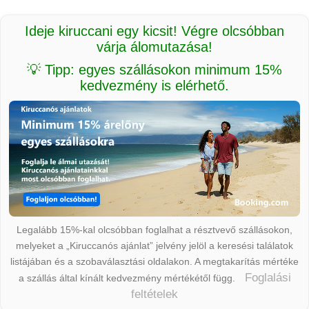
Ideje kiruccani egy kicsit! Végre olcsóbban
várja álomutazása!
💡 Tipp: egyes szállásokon minimum 15%
kedvezmény is elérhető.
Legalább 15%-kal olcsóbban foglalhat a résztvevő szállásokon,
melyeket a „Kiruccanós ajánlat” jelvény jelöl a keresési találatok
listájában és a szobaválasztási oldalakon. A megtakarítás mértéke
Foglalási
a szállás által kínált kedvezmény mértékétől függ.
feltételek