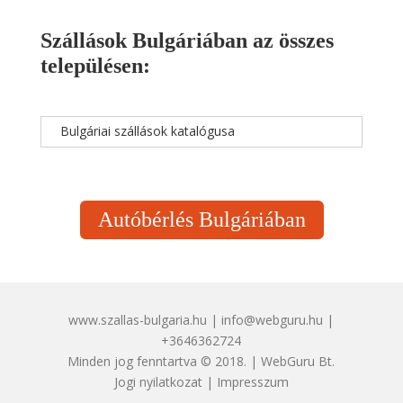
Szállások Bulgáriában az összes
településen:
Bulgáriai szállások katalógusa
Autóbérlés Bulgáriában
www.szallas-bulgaria.hu | info@webguru.hu |
+3646362724
Minden jog fenntartva © 2018. | WebGuru Bt.
Jogi nyilatkozat
|
Impresszum