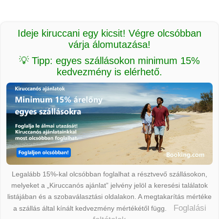
Ideje kiruccani egy kicsit! Végre olcsóbban
várja álomutazása!
💡 Tipp: egyes szállásokon minimum 15%
kedvezmény is elérhető.
Legalább 15%-kal olcsóbban foglalhat a résztvevő szállásokon,
melyeket a „Kiruccanós ajánlat” jelvény jelöl a keresési találatok
listájában és a szobaválasztási oldalakon. A megtakarítás mértéke
Foglalási
a szállás által kínált kedvezmény mértékétől függ.