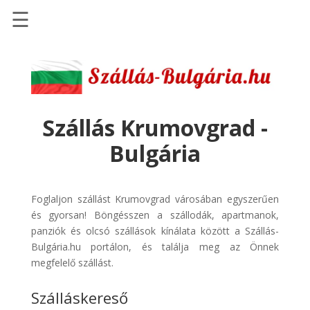
☰
Főoldal
Szállások
-
Szállásinfo.eu
Szállás Krumovgrad -
Repülőjegy
Bulgária
pénzvisszatérítéssel
Autóbérlés
-
Foglaljon szállást Krumovgrad városában egyszerűen
Discover
és gyorsan! Böngésszen a szállodák, apartmanok,
Cars
panziók és olcsó szállások kínálata között a Szállás-
Bulgária.hu portálon, és találja meg az Önnek
Transzfer
megfelelő szállást.
-
Kiwi
Szálláskereső
Taxi