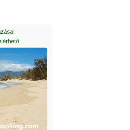
azása!
lérhető.