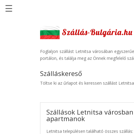
☰
Főoldal
Szállások
-
Szállásinfo.eu
Foglaljon szállást Letnitsa városában egyszerű
portálon, és találja meg az Önnek megfelelő szál
Repülőjegy
pénzvisszatérítéssel
Szálláskereső
Autóbérlés
Töltse ki az űrlapot és keressen szállást Letnits
-
Discover
Cars
Szállások Letnitsa városban 
Transzfer
apartmanok
-
Kiwi
Letnitsa településen található összes szállás:
Taxi