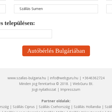
Szállás Sumen
s településen:
Autóbérlés Bulgáriában
www.szallas-bulgaria.hu | info@webguru.hu | +3646362724
Minden jog fenntartva © 2018. | WebGuru Bt.
Jogi nyilatkozat
|
Impresszum
Partner oldalak:
rszág
|
Szállás Ciprus
|
Szállás Csehország
|
Szállás Hollandia
|
Szál