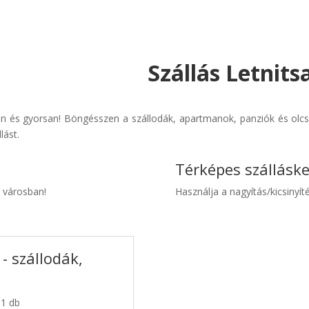
Szállás Letnits
en és gyorsan! Böngésszen a szállodák, apartmanok, panziók és olcsó 
lást.
Térképes szállásk
a városban!
Használja a nagyítás/kicsinyíté
- szállodák,
 1 db