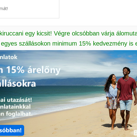
mát!
 kiruccani egy kicsit! Végre olcsóbban várja álomut
: egyes szállásokon minimum 15% kedvezmény is e