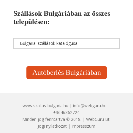
Szállások Bulgáriában az összes
településen:
Bulgáriai szállások katalógusa
Autóbérlés Bulgáriában
www.szallas-bulgaria.hu | info@webguru.hu |
+3646362724
Minden jog fenntartva © 2018. | WebGuru Bt.
Jogi nyilatkozat
|
Impresszum