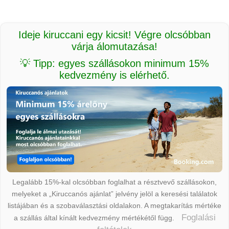
Ideje kiruccani egy kicsit! Végre olcsóbban
várja álomutazása!
💡 Tipp: egyes szállásokon minimum 15%
kedvezmény is elérhető.
Legalább 15%-kal olcsóbban foglalhat a résztvevő szállásokon,
melyeket a „Kiruccanós ajánlat” jelvény jelöl a keresési találatok
listájában és a szobaválasztási oldalakon. A megtakarítás mértéke
Foglalási
a szállás által kínált kedvezmény mértékétől függ.