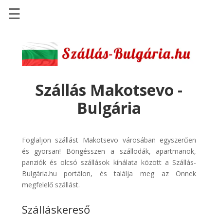
☰
Főoldal
Szállások
-
Szállásinfo.eu
Szállás Makotsevo -
Repülőjegy
Bulgária
pénzvisszatérítéssel
Autóbérlés
-
Foglaljon szállást Makotsevo városában egyszerűen
Discover
és gyorsan! Böngésszen a szállodák, apartmanok,
Cars
panziók és olcsó szállások kínálata között a Szállás-
Bulgária.hu portálon, és találja meg az Önnek
Transzfer
megfelelő szállást.
-
Kiwi
Szálláskereső
Taxi