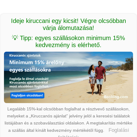
Ideje kiruccani egy kicsit! Végre olcsóbban
várja álomutazása!
💡 Tipp: egyes szállásokon minimum 15%
kedvezmény is elérhető.
Legalább 15%-kal olcsóbban foglalhat a résztvevő szállásokon,
melyeket a „Kiruccanós ajánlat” jelvény jelöl a keresési találatok
listájában és a szobaválasztási oldalakon. A megtakarítás mértéke
Foglalási
a szállás által kínált kedvezmény mértékétől függ.