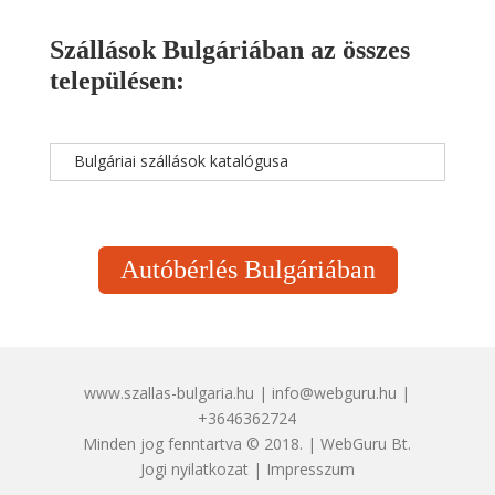
Szállások Bulgáriában az összes
településen:
Bulgáriai szállások katalógusa
Autóbérlés Bulgáriában
www.szallas-bulgaria.hu | info@webguru.hu |
+3646362724
Minden jog fenntartva © 2018. | WebGuru Bt.
Jogi nyilatkozat
|
Impresszum