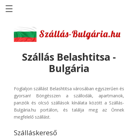
☰
Főoldal
Szállások
-
Szállásinfo.eu
Szállás Belashtitsa -
Repülőjegy
Bulgária
pénzvisszatérítéssel
Autóbérlés
-
Foglaljon szállást Belashtitsa városában egyszerűen és
Discover
gyorsan! Böngésszen a szállodák, apartmanok,
Cars
panziók és olcsó szállások kínálata között a Szállás-
Bulgária.hu portálon, és találja meg az Önnek
Transzfer
megfelelő szállást.
-
Kiwi
Szálláskereső
Taxi