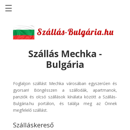
☰
Főoldal
Szállások
-
Szállásinfo.eu
Szállás Mechka -
Repülőjegy
Bulgária
pénzvisszatérítéssel
Autóbérlés
-
Foglaljon szállást Mechka városában egyszerűen és
Discover
gyorsan! Böngésszen a szállodák, apartmanok,
Cars
panziók és olcsó szállások kínálata között a Szállás-
Bulgária.hu portálon, és találja meg az Önnek
Transzfer
megfelelő szállást.
-
Kiwi
Szálláskereső
Taxi