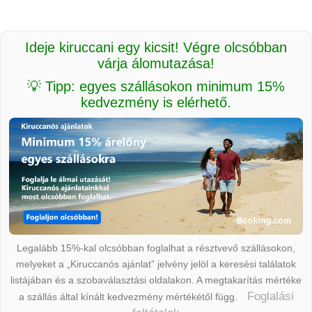
Ideje kiruccani egy kicsit! Végre olcsóbban
várja álomutazása!
💡 Tipp: egyes szállásokon minimum 15%
kedvezmény is elérhető.
Legalább 15%-kal olcsóbban foglalhat a résztvevő szállásokon,
melyeket a „Kiruccanós ajánlat” jelvény jelöl a keresési találatok
listájában és a szobaválasztási oldalakon. A megtakarítás mértéke
Foglalási
a szállás által kínált kedvezmény mértékétől függ.