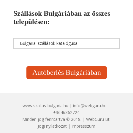
Szállások Bulgáriában az összes
településen:
Bulgáriai szállások katalógusa
Autóbérlés Bulgáriában
www.szallas-bulgaria.hu | info@webguru.hu |
+3646362724
Minden jog fenntartva © 2018. | WebGuru Bt.
Jogi nyilatkozat
|
Impresszum