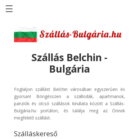
☰
Főoldal
Szállások
-
Szállásinfo.eu
Szállás Belchin -
Repülőjegy
Bulgária
pénzvisszatérítéssel
Autóbérlés
-
Foglaljon szállást Belchin városában egyszerűen és
Discover
gyorsan! Böngésszen a szállodák, apartmanok,
Cars
panziók és olcsó szállások kínálata között a Szállás-
Bulgária.hu portálon, és találja meg az Önnek
Transzfer
megfelelő szállást.
-
Kiwi
Szálláskereső
Taxi