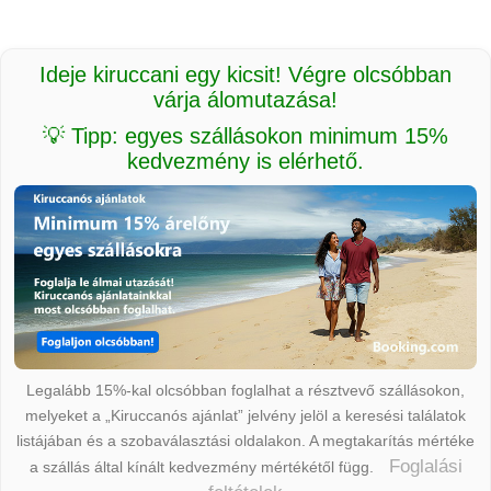
Ideje kiruccani egy kicsit! Végre olcsóbban
várja álomutazása!
💡 Tipp: egyes szállásokon minimum 15%
kedvezmény is elérhető.
Legalább 15%-kal olcsóbban foglalhat a résztvevő szállásokon,
melyeket a „Kiruccanós ajánlat” jelvény jelöl a keresési találatok
listájában és a szobaválasztási oldalakon. A megtakarítás mértéke
Foglalási
a szállás által kínált kedvezmény mértékétől függ.