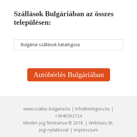
Szállások Bulgáriában az összes
településen:
Bulgáriai szállások katalógusa
Autóbérlés Bulgáriában
www.szallas-bulgaria.hu | info@webguru.hu |
+3646362724
Minden jog fenntartva © 2018. | WebGuru Bt.
Jogi nyilatkozat
|
Impresszum