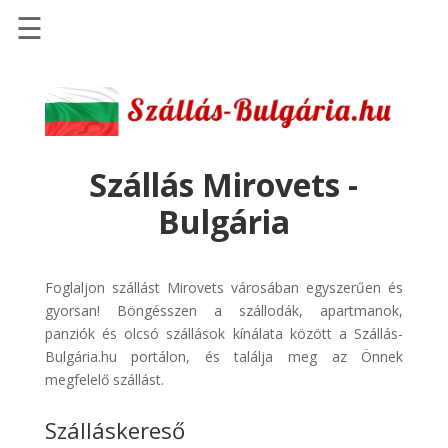
☰
Főoldal
Szállások
-
Szállásinfo.eu
Szállás Mirovets -
Repülőjegy
Bulgária
pénzvisszatérítéssel
Autóbérlés
-
Foglaljon szállást Mirovets városában egyszerűen és
Discover
gyorsan! Böngésszen a szállodák, apartmanok,
Cars
panziók és olcsó szállások kínálata között a Szállás-
Bulgária.hu portálon, és találja meg az Önnek
Transzfer
megfelelő szállást.
-
Kiwi
Szálláskereső
Taxi