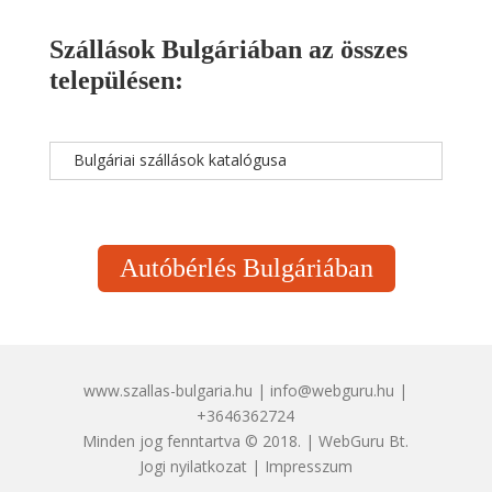
Szállások Bulgáriában az összes
településen:
Bulgáriai szállások katalógusa
Autóbérlés Bulgáriában
www.szallas-bulgaria.hu | info@webguru.hu |
+3646362724
Minden jog fenntartva © 2018. | WebGuru Bt.
Jogi nyilatkozat
|
Impresszum