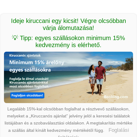
Ideje kiruccani egy kicsit! Végre olcsóbban
várja álomutazása!
💡 Tipp: egyes szállásokon minimum 15%
kedvezmény is elérhető.
Legalább 15%-kal olcsóbban foglalhat a résztvevő szállásokon,
melyeket a „Kiruccanós ajánlat” jelvény jelöl a keresési találatok
listájában és a szobaválasztási oldalakon. A megtakarítás mértéke
Foglalási
a szállás által kínált kedvezmény mértékétől függ.