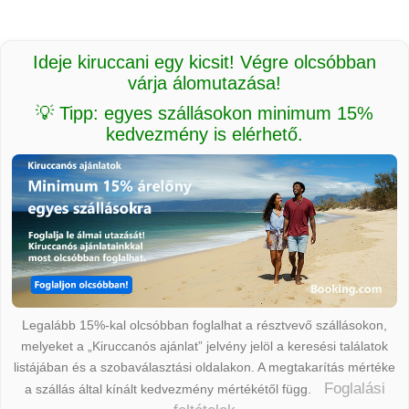
Ideje kiruccani egy kicsit! Végre olcsóbban
várja álomutazása!
💡 Tipp: egyes szállásokon minimum 15%
kedvezmény is elérhető.
Legalább 15%-kal olcsóbban foglalhat a résztvevő szállásokon,
melyeket a „Kiruccanós ajánlat” jelvény jelöl a keresési találatok
listájában és a szobaválasztási oldalakon. A megtakarítás mértéke
Foglalási
a szállás által kínált kedvezmény mértékétől függ.