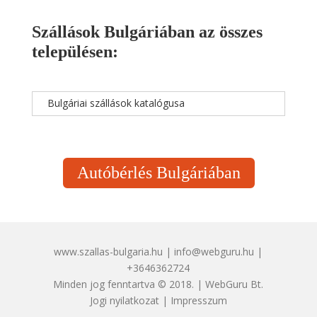
Szállások Bulgáriában az összes
településen:
Bulgáriai szállások katalógusa
Autóbérlés Bulgáriában
www.szallas-bulgaria.hu | info@webguru.hu |
+3646362724
Minden jog fenntartva © 2018. | WebGuru Bt.
Jogi nyilatkozat
|
Impresszum