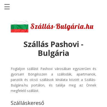
☰
Főoldal
Szállások
-
Szállásinfo.eu
Szállás Pashovi -
Repülőjegy
Bulgária
pénzvisszatérítéssel
Autóbérlés
-
Foglaljon szállást Pashovi városában egyszerűen és
Discover
gyorsan! Böngésszen a szállodák, apartmanok,
Cars
panziók és olcsó szállások kínálata között a Szállás-
Bulgária.hu portálon, és találja meg az Önnek
Transzfer
megfelelő szállást.
-
Kiwi
Szálláskereső
Taxi