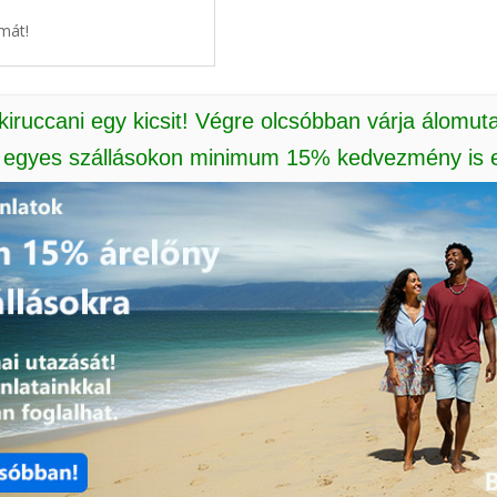
mát!
 kiruccani egy kicsit! Végre olcsóbban várja álomut
: egyes szállásokon minimum 15% kedvezmény is e