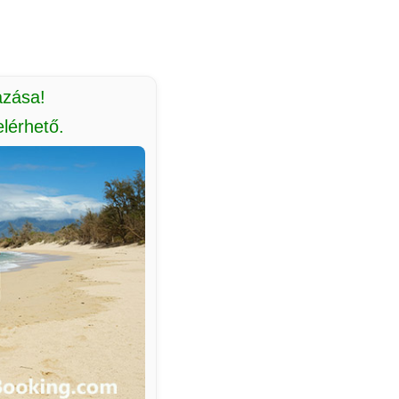
azása!
lérhető.