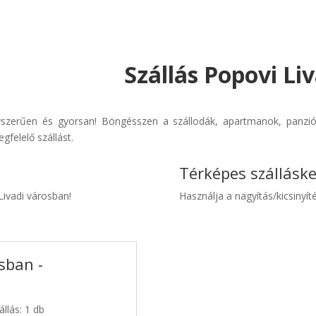
Szállás Popovi Liv
yszerűen és gyorsan! Böngésszen a szállodák, apartmanok, panziók
gfelelő szállást.
Térképes szállásk
Livadi városban!
Használja a nagyítás/kicsinyíté
sban -
llás: 1 db