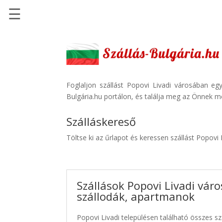
☰
Főoldal
Szállások
-
Szállásinfo.eu
Foglaljon szállást Popovi Livadi városában eg
Bulgária.hu portálon, és találja meg az Önnek me
Repülőjegy
pénzvisszatérítéssel
Szálláskereső
Autóbérlés
Töltse ki az űrlapot és keressen szállást Popovi 
-
Discover
Cars
Szállások Popovi Livadi váro
Transzfer
szállodák, apartmanok
-
Kiwi
Popovi Livadi településen található összes szá
Taxi