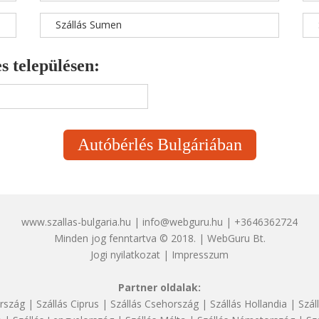
Szállás Sumen
s településen:
Autóbérlés Bulgáriában
www.szallas-bulgaria.hu | info@webguru.hu | +3646362724
Minden jog fenntartva © 2018. | WebGuru Bt.
Jogi nyilatkozat
|
Impresszum
Partner oldalak:
rszág
|
Szállás Ciprus
|
Szállás Csehország
|
Szállás Hollandia
|
Szál