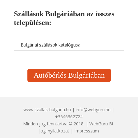
Szállások Bulgáriában az összes
településen:
Bulgáriai szállások katalógusa
Autóbérlés Bulgáriában
www.szallas-bulgaria.hu | info@webguru.hu |
+3646362724
Minden jog fenntartva © 2018. | WebGuru Bt.
Jogi nyilatkozat
|
Impresszum