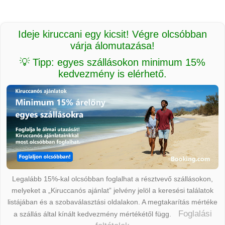
Ideje kiruccani egy kicsit! Végre olcsóbban
várja álomutazása!
💡 Tipp: egyes szállásokon minimum 15%
kedvezmény is elérhető.
Legalább 15%-kal olcsóbban foglalhat a résztvevő szállásokon,
melyeket a „Kiruccanós ajánlat” jelvény jelöl a keresési találatok
listájában és a szobaválasztási oldalakon. A megtakarítás mértéke
Foglalási
a szállás által kínált kedvezmény mértékétől függ.