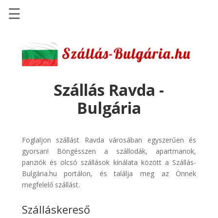
☰
Főoldal
Szállások
-
Szállásinfo.eu
Szállás Ravda -
Repülőjegy
Bulgária
pénzvisszatérítéssel
Autóbérlés
-
Foglaljon szállást Ravda városában egyszerűen és
Discover
gyorsan! Böngésszen a szállodák, apartmanok,
Cars
panziók és olcsó szállások kínálata között a Szállás-
Bulgária.hu portálon, és találja meg az Önnek
Transzfer
megfelelő szállást.
-
Kiwi
Szálláskereső
Taxi