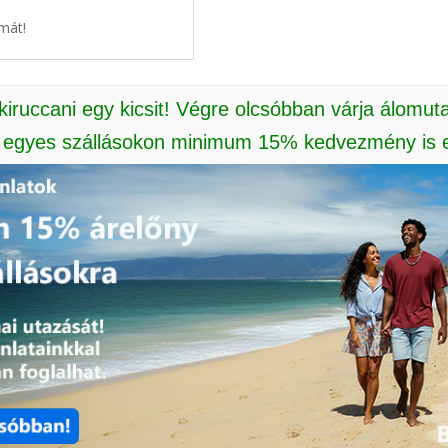
mát!
 kiruccani egy kicsit! Végre olcsóbban várja álomut
: egyes szállásokon minimum 15% kedvezmény is e