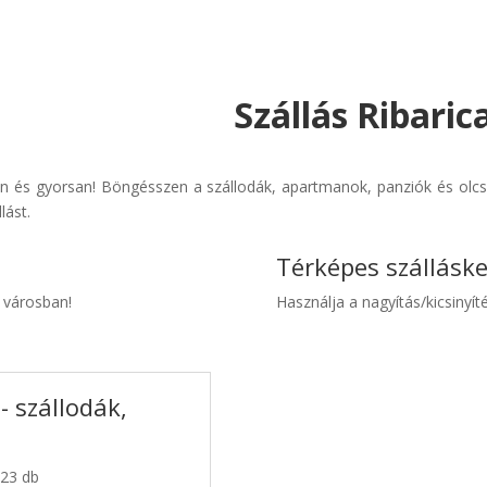
Szállás Ribaric
en és gyorsan! Böngésszen a szállodák, apartmanok, panziók és olcsó 
lást.
Térképes szállásk
a városban!
Használja a nagyítás/kicsinyíté
- szállodák,
 23 db