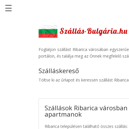
☰
Főoldal
Szállások
-
Szállásinfo.eu
Foglaljon szállást Ribarica városában egyszerű
portálon, és találja meg az Önnek megfelelő szál
Repülőjegy
pénzvisszatérítéssel
Szálláskereső
Autóbérlés
Töltse ki az űrlapot és keressen szállást Ribaric
-
Discover
Cars
Szállások Ribarica városban 
Transzfer
apartmanok
-
Kiwi
Ribarica településen található összes szállás:
Taxi