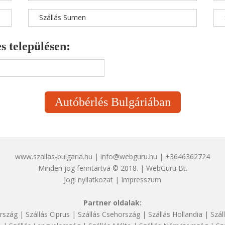
Szállás Sumen
s településen:
Autóbérlés Bulgáriában
www.szallas-bulgaria.hu | info@webguru.hu | +3646362724
Minden jog fenntartva © 2018. | WebGuru Bt.
Jogi nyilatkozat
|
Impresszum
Partner oldalak:
rszág
|
Szállás Ciprus
|
Szállás Csehország
|
Szállás Hollandia
|
Szál