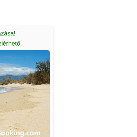
azása!
lérhető.