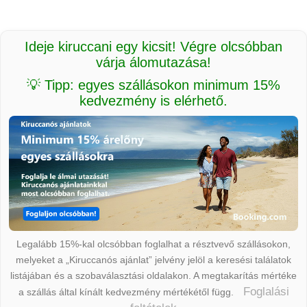
Ideje kiruccani egy kicsit! Végre olcsóbban
várja álomutazása!
💡 Tipp: egyes szállásokon minimum 15%
kedvezmény is elérhető.
Legalább 15%-kal olcsóbban foglalhat a résztvevő szállásokon,
melyeket a „Kiruccanós ajánlat” jelvény jelöl a keresési találatok
listájában és a szobaválasztási oldalakon. A megtakarítás mértéke
Foglalási
a szállás által kínált kedvezmény mértékétől függ.