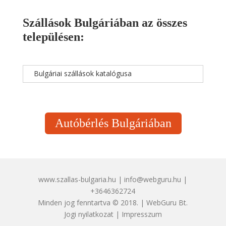
Szállások Bulgáriában az összes
településen:
Bulgáriai szállások katalógusa
Autóbérlés Bulgáriában
www.szallas-bulgaria.hu | info@webguru.hu |
+3646362724
Minden jog fenntartva © 2018. | WebGuru Bt.
Jogi nyilatkozat
|
Impresszum