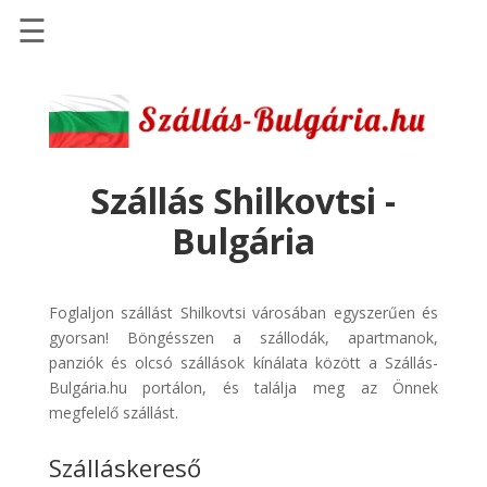
☰
Főoldal
Szállások
-
Szállásinfo.eu
Szállás Shilkovtsi -
Repülőjegy
Bulgária
pénzvisszatérítéssel
Autóbérlés
-
Foglaljon szállást Shilkovtsi városában egyszerűen és
Discover
gyorsan! Böngésszen a szállodák, apartmanok,
Cars
panziók és olcsó szállások kínálata között a Szállás-
Bulgária.hu portálon, és találja meg az Önnek
Transzfer
megfelelő szállást.
-
Kiwi
Szálláskereső
Taxi