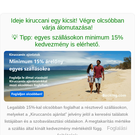
Ideje kiruccani egy kicsit! Végre olcsóbban
várja álomutazása!
💡 Tipp: egyes szállásokon minimum 15%
kedvezmény is elérhető.
Legalább 15%-kal olcsóbban foglalhat a résztvevő szállásokon,
melyeket a „Kiruccanós ajánlat” jelvény jelöl a keresési találatok
listájában és a szobaválasztási oldalakon. A megtakarítás mértéke
Foglalási
a szállás által kínált kedvezmény mértékétől függ.