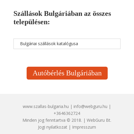
Szállások Bulgáriában az összes
településen:
Bulgáriai szállások katalógusa
Autóbérlés Bulgáriában
www.szallas-bulgaria.hu | info@webguru.hu |
+3646362724
Minden jog fenntartva © 2018. | WebGuru Bt.
Jogi nyilatkozat
|
Impresszum