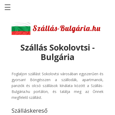
☰
Főoldal
Szállások
-
Szállásinfo.eu
Szállás Sokolovtsi -
Repülőjegy
Bulgária
pénzvisszatérítéssel
Autóbérlés
-
Foglaljon szállást Sokolovtsi városában egyszerűen és
Discover
gyorsan! Böngésszen a szállodák, apartmanok,
Cars
panziók és olcsó szállások kínálata között a Szállás-
Bulgária.hu portálon, és találja meg az Önnek
Transzfer
megfelelő szállást.
-
Kiwi
Szálláskereső
Taxi