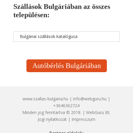
Szállások Bulgáriában az összes
településen:
Bulgáriai szállások katalógusa
Autóbérlés Bulgáriában
www.szallas-bulgaria.hu | info@webguru.hu |
+3646362724
Minden jog fenntartva © 2018. | WebGuru Bt.
Jogi nyilatkozat
|
Impresszum
Partner oldalak: