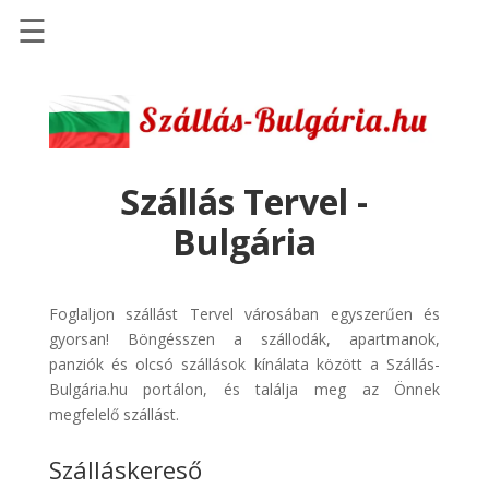
☰
Főoldal
Szállások
-
Szállásinfo.eu
Szállás Tervel -
Repülőjegy
Bulgária
pénzvisszatérítéssel
Autóbérlés
-
Foglaljon szállást Tervel városában egyszerűen és
Discover
gyorsan! Böngésszen a szállodák, apartmanok,
Cars
panziók és olcsó szállások kínálata között a Szállás-
Bulgária.hu portálon, és találja meg az Önnek
Transzfer
megfelelő szállást.
-
Kiwi
Szálláskereső
Taxi