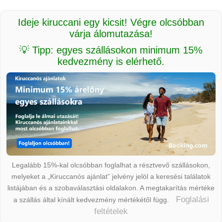
Ideje kiruccani egy kicsit! Végre olcsóbban
várja álomutazása!
💡 Tipp: egyes szállásokon minimum 15%
kedvezmény is elérhető.
Legalább 15%-kal olcsóbban foglalhat a résztvevő szállásokon,
melyeket a „Kiruccanós ajánlat” jelvény jelöl a keresési találatok
listájában és a szobaválasztási oldalakon. A megtakarítás mértéke
Foglalási
a szállás által kínált kedvezmény mértékétől függ.
feltételek