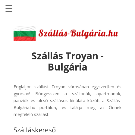
☰
Főoldal
Szállások
-
Szállásinfo.eu
Szállás Troyan -
Repülőjegy
Bulgária
pénzvisszatérítéssel
Autóbérlés
-
Foglaljon szállást Troyan városában egyszerűen és
Discover
gyorsan! Böngésszen a szállodák, apartmanok,
Cars
panziók és olcsó szállások kínálata között a Szállás-
Bulgária.hu portálon, és találja meg az Önnek
Transzfer
megfelelő szállást.
-
Kiwi
Szálláskereső
Taxi