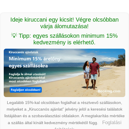
Ideje kiruccani egy kicsit! Végre olcsóbban
várja álomutazása!
💡 Tipp: egyes szállásokon minimum 15%
kedvezmény is elérhető.
Legalább 15%-kal olcsóbban foglalhat a résztvevő szállásokon,
melyeket a „Kiruccanós ajánlat” jelvény jelöl a keresési találatok
listájában és a szobaválasztási oldalakon. A megtakarítás mértéke
Foglalási
a szállás által kínált kedvezmény mértékétől függ.