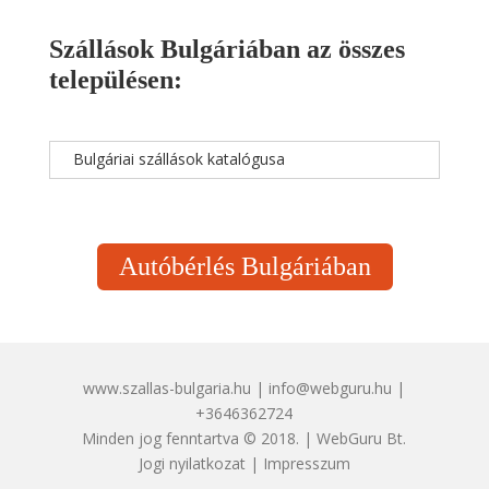
Szállások Bulgáriában az összes
településen:
Bulgáriai szállások katalógusa
Autóbérlés Bulgáriában
www.szallas-bulgaria.hu | info@webguru.hu |
+3646362724
Minden jog fenntartva © 2018. | WebGuru Bt.
Jogi nyilatkozat
|
Impresszum