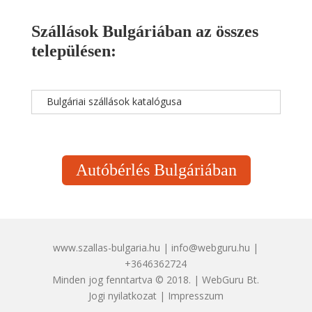
Szállások Bulgáriában az összes
településen:
Bulgáriai szállások katalógusa
Autóbérlés Bulgáriában
www.szallas-bulgaria.hu | info@webguru.hu |
+3646362724
Minden jog fenntartva © 2018. | WebGuru Bt.
Jogi nyilatkozat
|
Impresszum