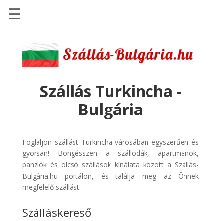
☰
Főoldal
Szállások
-
Szállásinfo.eu
Szállás Turkincha -
Repülőjegy
Bulgária
pénzvisszatérítéssel
Autóbérlés
-
Foglaljon szállást Turkincha városában egyszerűen és
Discover
gyorsan! Böngésszen a szállodák, apartmanok,
Cars
panziók és olcsó szállások kínálata között a Szállás-
Bulgária.hu portálon, és találja meg az Önnek
Transzfer
megfelelő szállást.
-
Kiwi
Szálláskereső
Taxi