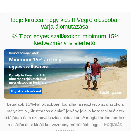
Ideje kiruccani egy kicsit! Végre olcsóbban
várja álomutazása!
💡 Tipp: egyes szállásokon minimum 15%
kedvezmény is elérhető.
Legalább 15%-kal olcsóbban foglalhat a résztvevő szállásokon,
melyeket a „Kiruccanós ajánlat” jelvény jelöl a keresési találatok
listájában és a szobaválasztási oldalakon. A megtakarítás mértéke
Foglalási
a szállás által kínált kedvezmény mértékétől függ.