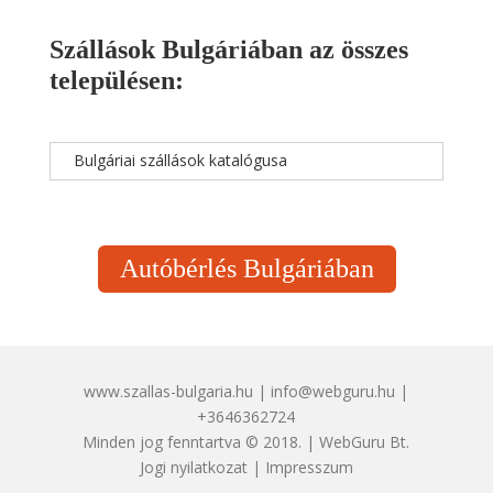
Szállások Bulgáriában az összes
településen:
Bulgáriai szállások katalógusa
Autóbérlés Bulgáriában
www.szallas-bulgaria.hu | info@webguru.hu |
+3646362724
Minden jog fenntartva © 2018. | WebGuru Bt.
Jogi nyilatkozat
|
Impresszum