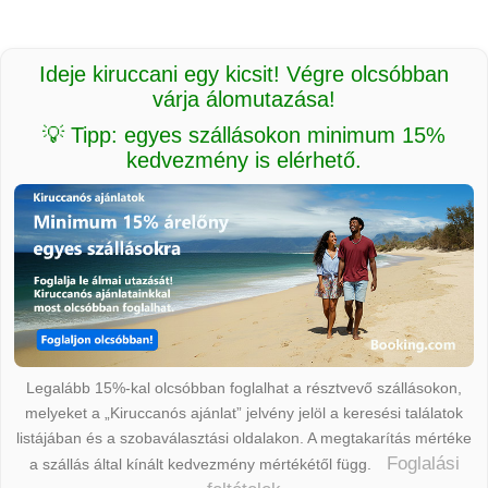
Ideje kiruccani egy kicsit! Végre olcsóbban
várja álomutazása!
💡 Tipp: egyes szállásokon minimum 15%
kedvezmény is elérhető.
Legalább 15%-kal olcsóbban foglalhat a résztvevő szállásokon,
melyeket a „Kiruccanós ajánlat” jelvény jelöl a keresési találatok
listájában és a szobaválasztási oldalakon. A megtakarítás mértéke
Foglalási
a szállás által kínált kedvezmény mértékétől függ.