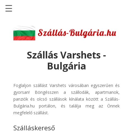
☰
Főoldal
Szállások
-
Szállásinfo.eu
Szállás Varshets -
Repülőjegy
Bulgária
pénzvisszatérítéssel
Autóbérlés
-
Foglaljon szállást Varshets városában egyszerűen és
Discover
gyorsan! Böngésszen a szállodák, apartmanok,
Cars
panziók és olcsó szállások kínálata között a Szállás-
Bulgária.hu portálon, és találja meg az Önnek
Transzfer
megfelelő szállást.
-
Kiwi
Szálláskereső
Taxi