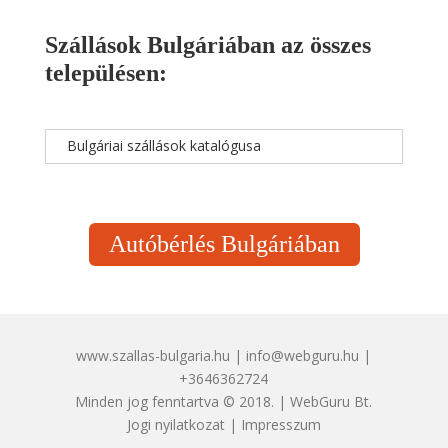
Szállások Bulgáriában az összes
településen:
Bulgáriai szállások katalógusa
Autóbérlés Bulgáriában
www.szallas-bulgaria.hu | info@webguru.hu |
+3646362724
Minden jog fenntartva © 2018. | WebGuru Bt.
Jogi nyilatkozat
|
Impresszum