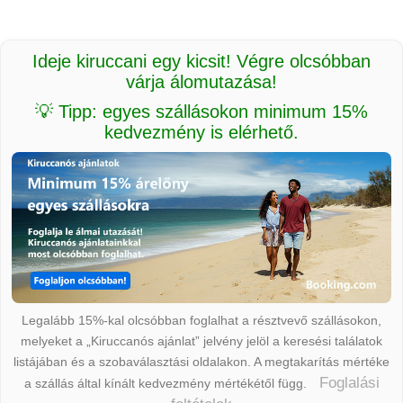
Ideje kiruccani egy kicsit! Végre olcsóbban
várja álomutazása!
💡 Tipp: egyes szállásokon minimum 15%
kedvezmény is elérhető.
Legalább 15%-kal olcsóbban foglalhat a résztvevő szállásokon,
melyeket a „Kiruccanós ajánlat” jelvény jelöl a keresési találatok
listájában és a szobaválasztási oldalakon. A megtakarítás mértéke
Foglalási
a szállás által kínált kedvezmény mértékétől függ.