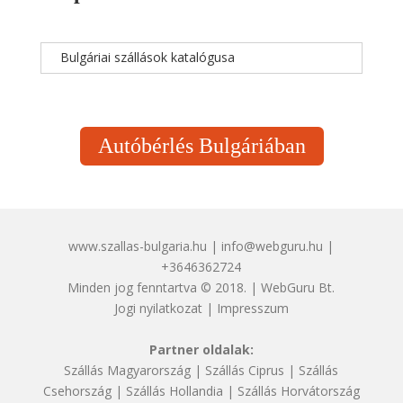
Bulgáriai szállások katalógusa
Autóbérlés Bulgáriában
www.szallas-bulgaria.hu | info@webguru.hu |
+3646362724
Minden jog fenntartva © 2018. | WebGuru Bt.
Jogi nyilatkozat
|
Impresszum
Partner oldalak:
Szállás Magyarország
|
Szállás Ciprus
|
Szállás
Csehország
|
Szállás Hollandia
|
Szállás Horvátország