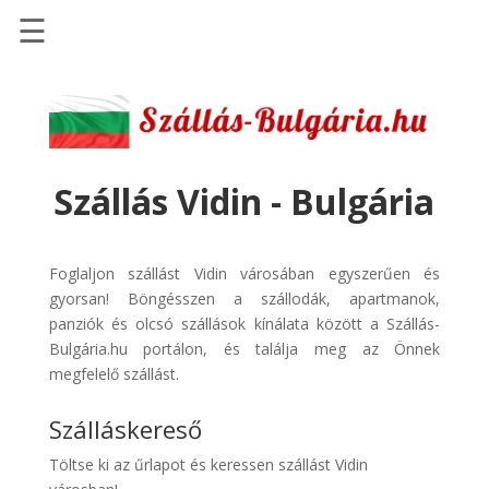
☰
Főoldal
Szállások
-
Szállásinfo.eu
Szállás Vidin - Bulgária
Repülőjegy
pénzvisszatérítéssel
Foglaljon szállást Vidin városában egyszerűen és
Autóbérlés
gyorsan! Böngésszen a szállodák, apartmanok,
-
panziók és olcsó szállások kínálata között a Szállás-
Discover
Bulgária.hu portálon, és találja meg az Önnek
Cars
megfelelő szállást.
Transzfer
Szálláskereső
-
Kiwi
Töltse ki az űrlapot és keressen szállást Vidin
Taxi