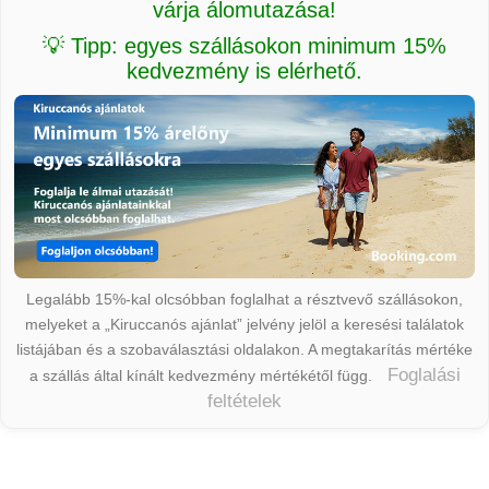
várja álomutazása!
💡 Tipp: egyes szállásokon minimum 15%
kedvezmény is elérhető.
Legalább 15%-kal olcsóbban foglalhat a résztvevő szállásokon,
melyeket a „Kiruccanós ajánlat” jelvény jelöl a keresési találatok
listájában és a szobaválasztási oldalakon. A megtakarítás mértéke
Foglalási
a szállás által kínált kedvezmény mértékétől függ.
feltételek