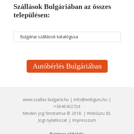
Szállások Bulgáriában az összes
településen:
Bulgáriai szállások katalógusa
Autóbérlés Bulgáriában
www.szallas-bulgaria.hu | info@webguru.hu |
+3646362724
Minden jog fenntartva © 2018. | WebGuru Bt.
Jogi nyilatkozat
|
Impresszum
Partner oldalak: