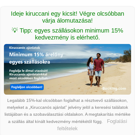
Ideje kiruccani egy kicsit! Végre olcsóbban
várja álomutazása!
💡 Tipp: egyes szállásokon minimum 15%
kedvezmény is elérhető.
Legalább 15%-kal olcsóbban foglalhat a résztvevő szállásokon,
melyeket a „Kiruccanós ajánlat” jelvény jelöl a keresési találatok
listájában és a szobaválasztási oldalakon. A megtakarítás mértéke
Foglalási
a szállás által kínált kedvezmény mértékétől függ.
feltételek