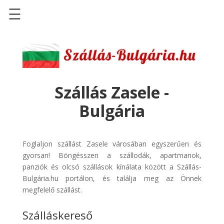
☰
Főoldal
Szállások
-
Szállásinfo.eu
Szállás Zasele -
Repülőjegy
Bulgária
pénzvisszatérítéssel
Autóbérlés
-
Foglaljon szállást Zasele városában egyszerűen és
Discover
gyorsan! Böngésszen a szállodák, apartmanok,
Cars
panziók és olcsó szállások kínálata között a Szállás-
Bulgária.hu portálon, és találja meg az Önnek
Transzfer
megfelelő szállást.
-
Kiwi
Szálláskereső
Taxi