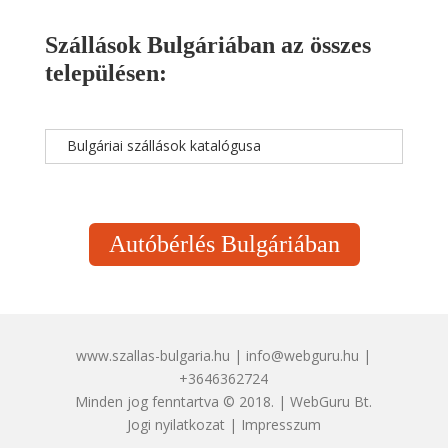
Szállások Bulgáriában az összes
településen:
Bulgáriai szállások katalógusa
Autóbérlés Bulgáriában
www.szallas-bulgaria.hu | info@webguru.hu |
+3646362724
Minden jog fenntartva © 2018. | WebGuru Bt.
Jogi nyilatkozat
|
Impresszum