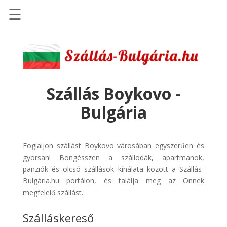
☰
Főoldal
Szállások
-
Szállásinfo.eu
Szállás Boykovo -
Repülőjegy
Bulgária
pénzvisszatérítéssel
Autóbérlés
-
Foglaljon szállást Boykovo városában egyszerűen és
Discover
gyorsan! Böngésszen a szállodák, apartmanok,
Cars
panziók és olcsó szállások kínálata között a Szállás-
Bulgária.hu portálon, és találja meg az Önnek
Transzfer
megfelelő szállást.
-
Kiwi
Szálláskereső
Taxi