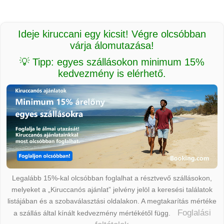
Ideje kiruccani egy kicsit! Végre olcsóbban
várja álomutazása!
💡 Tipp: egyes szállásokon minimum 15%
kedvezmény is elérhető.
Legalább 15%-kal olcsóbban foglalhat a résztvevő szállásokon,
melyeket a „Kiruccanós ajánlat” jelvény jelöl a keresési találatok
listájában és a szobaválasztási oldalakon. A megtakarítás mértéke
Foglalási
a szállás által kínált kedvezmény mértékétől függ.