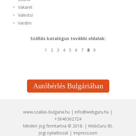
Vakarel
Valevtsi
Vardim
Szállás katalógus további oldalak:
1
2
3
4
5
6
7
8
9
Autóbérlés Bulgáriában
www.szallas-bulgaria.hu | info@webguru.hu |
+3646362724
Minden jog fenntartva © 2018. | WebGuru Bt.
Jogi nyilatkozat
|
Impresszum