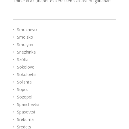
Töltse ki az űrlapot és keressen szállást Bulgáriában!
Smochevo
Smolsko
Smolyan
Snezhinka
Szófia
Sokolovo
Sokolovtsi
Solishta
Sopot
Sozopol
Spanchevtsi
Spasovtsi
Sreburna
Sredets