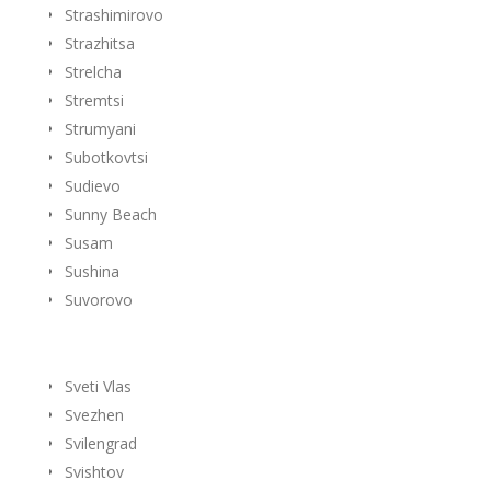
Strashimirovo
Strazhitsa
Strelcha
Stremtsi
Strumyani
Subotkovtsi
Sudievo
Sunny Beach
Susam
Sushina
Suvorovo
Sveti Vlas
Svezhen
Svilengrad
Svishtov