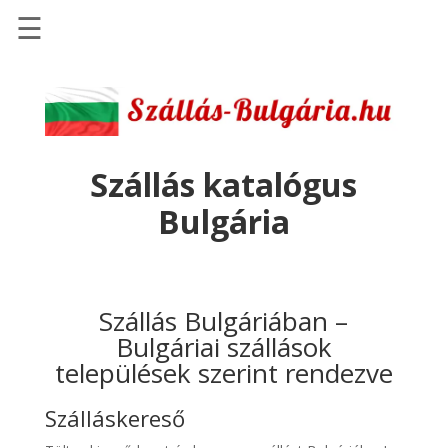
☰
Főoldal
Szállások
-
Szállásinfo.eu
Szállás katalógus
Repülőjegy
Bulgária
pénzvisszatérítéssel
Autóbérlés
-
Discover
Szállás Bulgáriában –
Cars
Bulgáriai szállások
települések szerint rendezve
Transzfer
-
Szálláskereső
Kiwi
Taxi