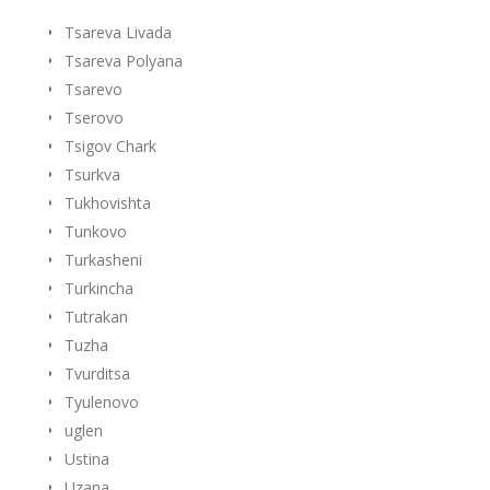
Tsareva Livada
Tsareva Polyana
Tsarevo
Tserovo
Tsigov Chark
Tsurkva
Tukhovishta
Tunkovo
Turkasheni
Turkincha
Tutrakan
Tuzha
Tvurditsa
Tyulenovo
uglen
Ustina
Uzana